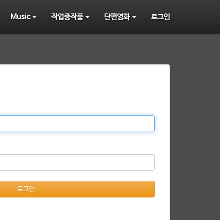
Music
작업중작품
단편영화
로그인
로그인