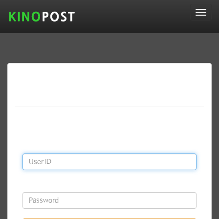
T
o
g
g
l
e
n
a
로그인
v
i
g
a
로그인 아이디와 비밀번호 입력하신 후 '로그인' 버튼을 클릭하세
t
요.
i
아이디
o
n
비밀번호