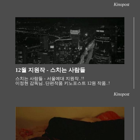
Kinopost
12월 지원작 - 스치는 사람들
스치는 사람들 - 서울예대 지원작..!!
이정현 감독님..단편작품 키노포스트 12원 작품..! ​
Kinopost