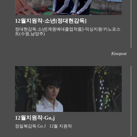
12월지원작-소년[정대현감독]
정대현감독:소년[계원예대졸업작품]-믹싱지원/키노포스
트(수원,남양주)
Kinopost
12월지원작-Go,j
정일복감독:Go.J 12월 지원작